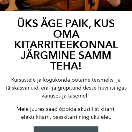
ÜKS ÄGE PAIK, KUS
OMA
KITARRITEEKONNAL
JÄRGMINE SAMM
TEHA!
Kursustele ja kogukonda ootame teismelisi ja
täiskasvanuid, era- ja grupitundidesse huvilisi igas
vanuses ja tasemel!
Meie juures saad õppida akustilist kitarri,
elektrikitarri, basskitarri ning ukulelet.