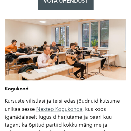
VÕTA ÜHENDUST
Kogukond
Kursuste vilistlasi ja teisi edasijõudnuid kutsume
unikaalsesse
Nextep Kogukonda
, kus koos
iganädalaselt lugusid harjutame ja paari kuu
tagant ka õpitud partiid kokku mängime ja