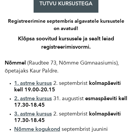
TUTVU KURSUSTEGA
Registreerimine septembris algavatele kursustele
on avatud!
Klõpsa soovitud kursusele ja sealt leiad
registreerimisvormi.
Nõmmel
(Raudtee 73, Nõmme Gümnaasiumis),
õpetajaks Kaur Paldre.
1. astme kursus
2. septembrist
kolmapäeviti
kell 19.00-20.15
2. astme kursus
31. augustist
esmaspäeviti kell
17.30-18.45
3. astme kursus
2. septembrist
kolmapäeviti
17.30-18.45
Nõmme kogukond
septembrist juunini