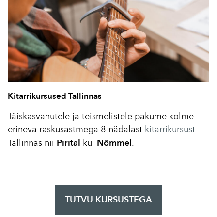
Kitarrikursused Tallinnas
Täiskasvanutele ja teismelistele pakume kolme
erineva raskusastmega 8-nädalast
kitarrikursust
Tallinnas nii
Pirital
kui
Nõmmel
.
TUTVU KURSUSTEGA