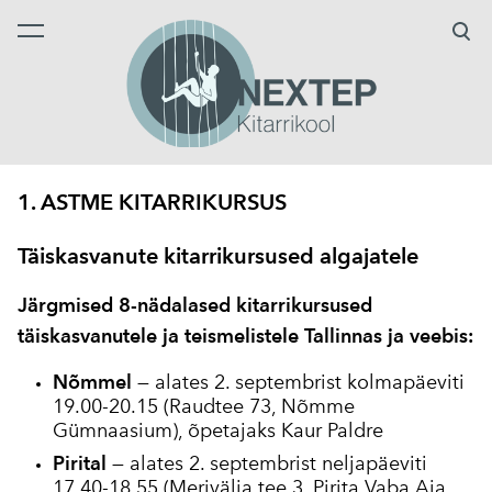
lisati ostukorvi.
Vaata ostukorvi
1. ASTME KITARRIKURSUS
Täiskasvanute kitarrikursused algajatele
Järgmised 8-nädalased kitarrikursused
täiskasvanutele ja teismelistele Tallinnas ja veebis:
Nõmmel
— alates 2. septembrist
kolmapäeviti
19.00-20.15 (Raudtee 73, Nõmme
Gümnaasium), õpetajaks Kaur Paldre
Pirital
— alates 2. septembrist
neljapäeviti
17.40-18.55
(Merivälja tee 3, Pirita Vaba Aja