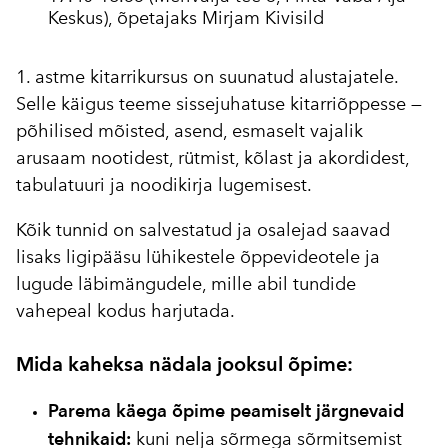
Keskus), õpetajaks Mirjam Kivisild
1. astme kitarrikursus on suunatud alustajatele.
Selle käigus teeme sissejuhatuse kitarriõppesse —
põhilised mõisted, asend, esmaselt vajalik
arusaam nootidest, rütmist, kõlast ja akordidest,
tabulatuuri ja noodikirja lugemisest.
Kõik tunnid on salvestatud ja osalejad saavad
lisaks ligipääsu lühikestele õppevideotele ja
lugude läbimängudele, mille abil tundide
vahepeal kodus harjutada.
Mida kaheksa nädala jooksul õpime:
Parema käega õpime peamiselt järgnevaid
tehnikaid:
kuni nelja sõrmega sõrmitsemist