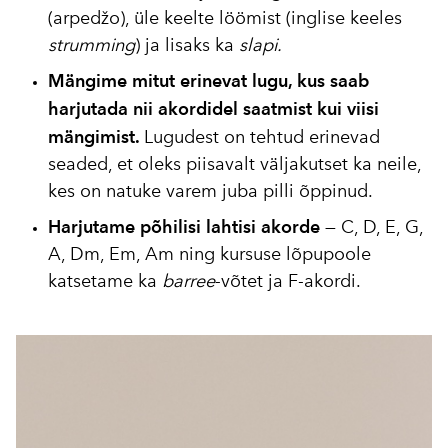
(arpedžo), üle keelte löömist (inglise keeles
strumming
) ja lisaks ka
slapi.
Mängime mitut erinevat lugu, kus saab
harjutada nii akordidel saatmist kui viisi
mängimist.
Lugudest on tehtud erinevad
seaded, et oleks piisavalt väljakutset ka neile,
kes on natuke varem juba pilli õppinud.
Harjutame põhilisi lahtisi akorde
— C, D, E, G,
A, Dm, Em, Am ning kursuse lõpupoole
katsetame ka
barree
-võtet ja F-akordi.