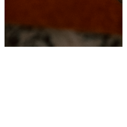
Kitarrikursus Pirital
220 €
või Nõmmel
Veebikursus
iseseisvalt
140 €
õppimiseks